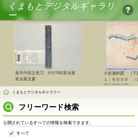
くまもとデジタルギャラリ
ー
段之長刀 ﾓﾄｱ/766/富永家
小岩瀬村図 （下益城郡杉合
家文書
１：６０００ 〔古地図〕ﾁﾒ/010
明治前期地図
くまもとデジタルギャラリー
フリーワード検索
公開されているすべての情報を検索できます。
すべて